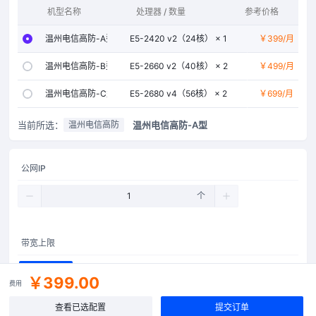
机型名称
处理器 / 数量
参考价格
内存
温州电信高防-A型
E5-2420 v2（24核） × 1
￥399
32GB
/月
温州电信高防-B型
E5-2660 v2（40核） × 2
￥499
64GB
/月
温州电信高防-C型
E5-2680 v4（56核） × 2
￥699
128GB
/月
当前所选：
温州电信高防-A型
温州电信高防
公网IP
个
带宽上限
50Mbps
￥399.00
费用
查看已选配置
提交订单
防御峰值