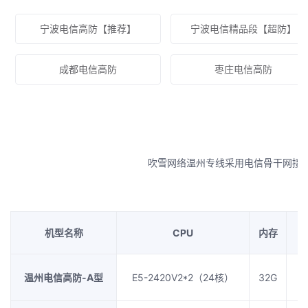
宁波电信高防【推荐】
宁波电信精品段【超防】
成都电信高防
枣庄电信高防
吹雪网络温州专线采用电信骨干网接入,
机型名称
CPU
内存
温州电信高防-A型
E5-2420V2*2（24核）
32G
2