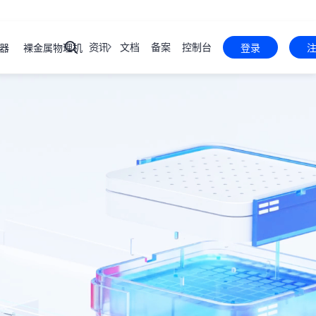
资讯
文档
备案
控制台
器
裸金属物理机
关于我们
云虚拟主机
V10新平台
登录
弹性云
服务器
ECS
产品
控制台
裸金属
服务器
PSL
产品
控制台
云服务器
云虚拟主机
域名注册
裸金属物理机