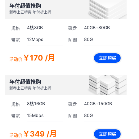
年付超值抢购
新春上云特惠 年付折上折
4
核
8GB
40GB
+
80GB
规格
磁盘
12
Mbps
80G
带宽
防御
￥170
/月
立即购买
活动价
年付超值抢购
新春上云特惠 年付折上折
8
核
16GB
40GB
+
150GB
规格
磁盘
15
Mbps
80G
带宽
防御
￥349
/月
立即购买
活动价