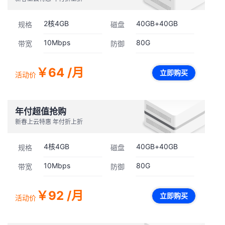
2
核
4GB
40GB
+
40GB
规格
磁盘
10
Mbps
80G
带宽
防御
￥64
/月
立即购买
活动价
年付超值抢购
新春上云特惠 年付折上折
4
核
4GB
40GB
+
40GB
规格
磁盘
10
Mbps
80G
带宽
防御
￥92
/月
立即购买
活动价